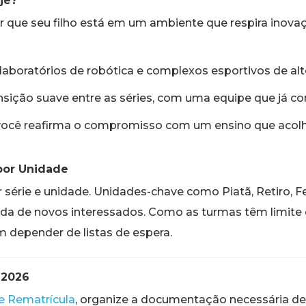
je?
 que seu filho está em um ambiente que respira inovaçã
 laboratórios de robótica e complexos esportivos de alto
ição suave entre as séries, com uma equipe que já conh
 você reafirma o compromisso com um ensino que acolh
por Unidade
r série e unidade. Unidades-chave como Piatã, Retiro, Fe
a de novos interessados. Como as turmas têm limite d
m depender de listas de espera.
 2026
e Rematrícula
, organize a documentação necessária de